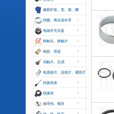
橡胶护套、垫、塞、圈
挡圈、离合器外罩
电磁开关后盖
静触头、静触片
铜套、骨架
动触片、总成
电源插片、连接片、紧固片
转换线束
绝缘垫
修理包、螺丝
动、静、铁芯