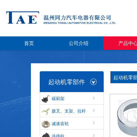
首页
公司介绍
产品中
起动机零部
起动机零部件
碳刷架
拨叉、支架、拉杆
减速齿轮
连接柱