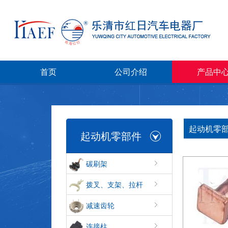
首页
公司介绍
产品中
起动机零部
起动机零部件
碳刷架
拨叉、支架、拉杆
减速齿轮
连接柱