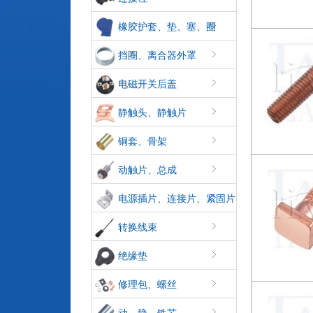
橡胶护套、垫、塞、圈
挡圈、离合器外罩
电磁开关后盖
静触头、静触片
铜套、骨架
动触片、总成
电源插片、连接片、紧固片
转换线束
绝缘垫
修理包、螺丝
动、静、铁芯