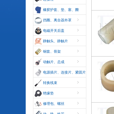
橡胶护套、垫、塞、圈
挡圈、离合器外罩
电磁开关后盖
静触头、静触片
铜套、骨架
动触片、总成
电源插片、连接片、紧固片
转换线束
绝缘垫
修理包、螺丝
动、静、铁芯