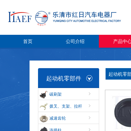
首页
公司介绍
产品中
起动机零部
起动机零部件
碳刷架
拨叉、支架、拉杆
减速齿轮
连接柱